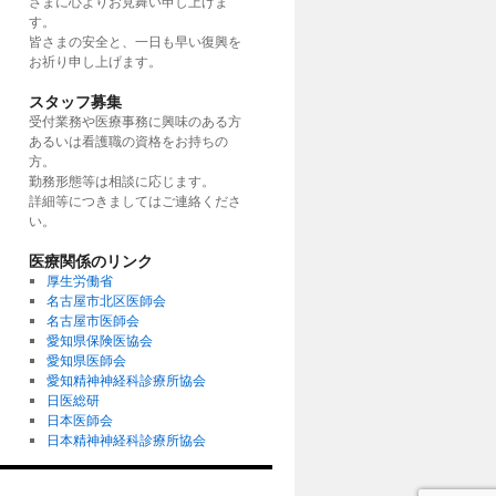
さまに心よりお見舞い申し上げま
す。
皆さまの安全と、一日も早い復興を
お祈り申し上げます。
スタッフ募集
受付業務や医療事務に興味のある方
あるいは看護職の資格をお持ちの
方。
勤務形態等は相談に応じます。
詳細等につきましてはご連絡くださ
い。
医療関係のリンク
厚生労働省
名古屋市北区医師会
名古屋市医師会
愛知県保険医協会
愛知県医師会
愛知精神神経科診療所協会
日医総研
日本医師会
日本精神神経科診療所協会