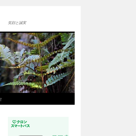
笑顔と誠実
せ