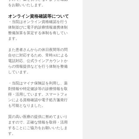
をお願いいたします。
オンライン資格確認等について
・当院はオンライン資格確認を行う
体制並びに電子的診療情報連携体制
整備加算を算定する体制を有してい
ます。
また患者さんからの休日夜間等の問
合せに対応するため、常時AIによる
電話対応、公式ラインアカウントか
らの情報提供などを行う体制を整備
しています。
・当院はマイナ保険証を利用し、薬
剤情報や特定健診等の診療情報を取
得・活用しています。スマートフォ
ンによる資格確認や電子処方箋発行
も可能となりました。
質の高い医療の提供に努めてまいり
ますので、正確な情報を取得・活用
することにご協力をお願いいたしま
す。