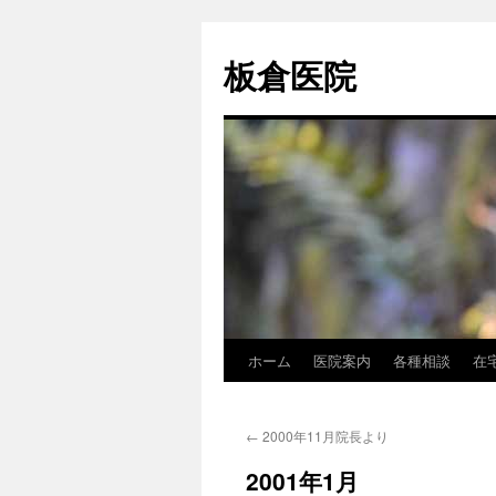
コ
ン
板倉医院
テ
ン
ツ
へ
ス
キ
ッ
プ
ホーム
医院案内
各種相談
在
←
2000年11月院長より
2001年1月