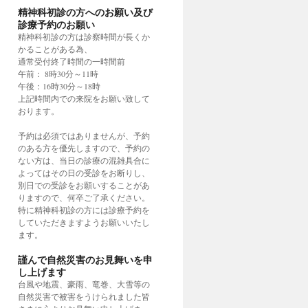
精神科初診の方へのお願い及び
診療予約のお願い
精神科初診の方は診察時間が長くか
かることがある為、
通常受付終了時間の一時間前
午前： 8時30分～11時
午後：16時30分～18時
上記時間内での来院をお願い致して
おります。
予約は必須ではありませんが、予約
のある方を優先しますので、予約の
ない方は、当日の診療の混雑具合に
よってはその日の受診をお断りし、
別日での受診をお願いすることがあ
りますので、何卒ご了承ください。
特に精神科初診の方には診療予約を
していただきますようお願いいたし
ます。
謹んで自然災害のお見舞いを申
し上げます
台風や地震、豪雨、竜巻、大雪等の
自然災害で被害をうけられました皆