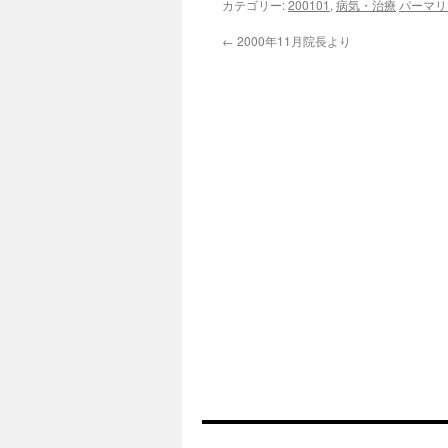
カテゴリー:
200101
,
病気・治療
パーマリ
←
2000年11月院長より