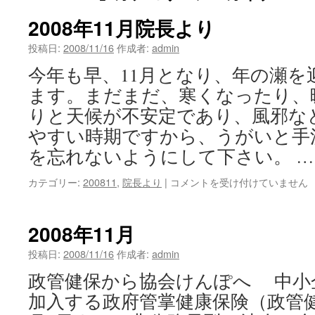
2008年11月院長より
投稿日:
2008/11/16
作成者:
admin
今年も早、11月となり、年の瀬
ます。まだまだ、寒くなったり、
りと天候が不安定であり、風邪な
やすい時期ですから、うがいと手
を忘れないようにして下さい。 
2008
カテゴリー:
200811
,
院長より
|
コメントを受け付けていません
年
11
月
2008年11月
院
長
投稿日:
2008/11/16
作成者:
admin
よ
政管健保から協会けんぽへ 中小
り
は
加入する政府管掌健康保険（政管健