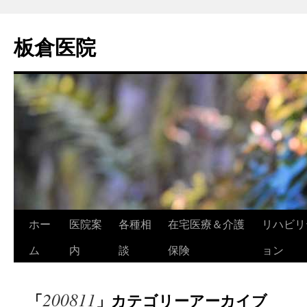
コ
ン
板倉医院
テ
ン
ツ
へ
ス
キ
ッ
プ
ホー
医院案
各種相
在宅医療＆介護
リハビリ
ム
内
談
保険
ョン
200811
「
」カテゴリーアーカイブ