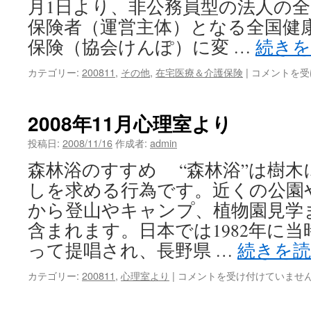
月1日より、非公務員型の法人の
保険者（運営主体）となる全国健
保険（協会けんぽ）に変 …
続き
2008
カテゴリー:
200811
,
その他
,
在宅医療＆介護保険
|
コメントを受
年
11
月
2008年11月心理室より
は
投稿日:
2008/11/16
作成者:
admin
森林浴のすすめ “森林浴”は樹木
しを求める行為です。近くの公園
から登山やキャンプ、植物園見学
含まれます。日本では1982年に
って提唱され、長野県 …
続きを
2008
カテゴリー:
200811
,
心理室より
|
コメントを受け付けていませ
年
11