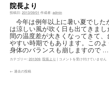
と
院長より
は
は
投稿日:
2013/09/01
作成者:
admin
今年は例年以上に暑い夏でした
は涼しい風が吹く日も出てきまし
間の温度差が大きくなってきて、
やすい時期でもあります。このよ
身体のバランスも崩しますので 
院
カテゴリー:
201309
,
院長より
|
コメントを受け付けていません
長
よ
←
過去の投稿
り
は