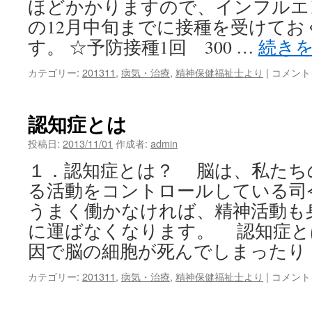
ほどかかりますので、インフルエ
の12月中旬までに接種を受けてお
す。 ☆予防接種1回 300 …
続き
イ
カテゴリー:
201311
,
病気・治療
,
精神保健福祉士より
|
コメント
ン
フ
ル
認知症とは
エ
ン
投稿日:
2013/11/01
作成者:
admin
ザ
１．認知症とは？ 脳は、私たち
予
防
る活動をコントロールしている司
接
うまく働かなければ、精神活動も
種
は
に運ばなくなります。 認知症と
因で脳の細胞が死んでしまったり
認
カテゴリー:
201311
,
病気・治療
,
精神保健福祉士より
|
コメント
知
症