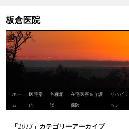
コ
ン
板倉医院
テ
ン
ツ
へ
ス
キ
ッ
プ
ホー
医院案
各種相
在宅医療＆介護
リハビリ
ム
内
談
保険
ョン
2013
「
」カテゴリーアーカイブ