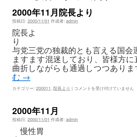
2000年11月院長より
投稿日:
2000/11/01
作成者:
admin
院長よ
与党三党の独裁的とも言える国会
ますます混迷しており、皆様方に
曲折しながらも通過しつつありま
む
→
2000
カテゴリー:
200011
,
院長より
|
コメントを受け付けていません
年
11
月
2000年11月
院
長
投稿日:
2000/11/01
作成者:
admin
よ
慢性胃
り
は