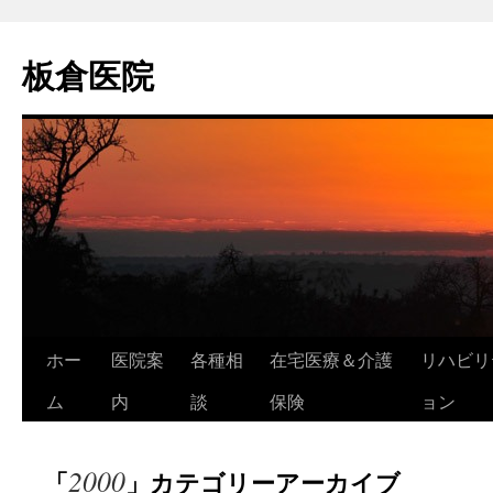
コ
ン
板倉医院
テ
ン
ツ
へ
ス
キ
ッ
プ
ホー
医院案
各種相
在宅医療＆介護
リハビリ
ム
内
談
保険
ョン
2000
「
」カテゴリーアーカイブ