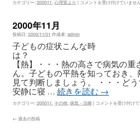
2000
カテゴリー:
200011
,
心理室より
|
コメントを受け付けていませ
年
11
月
2000年11月
心
理
投稿日:
2000/11/01
作成者:
admin
室
子どもの症状こんな時
よ
り
は
は
【熱】・・・熱の高さで病気の重
ん。子どもの平熱を知っておき、
見て判断しましょう。 ・・・どう
安静に寝 …
続きを読む
→
2000
カテゴリー:
200011
,
その他
,
病気・治療
|
コメントを受け付けて
年
11
←
過去の投稿
月
は