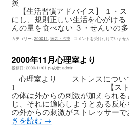
【生活習慣アドバイス】 １・ス
にし、規則正しい生活を心がける
んの量を食べない ３・せんいの多
2000
カテゴリー:
200011
,
病気・治療
|
コメントを受け付けていませ
年
11
月
2000年11月心理室より
は
投稿日:
2000/11/01
作成者:
admin
心理室より ストレスについ
1 【ストレスとは
の体は外からの刺激が加えられる
じ、それに適応しようとある反応
の外からの刺激がストレッサーで
きを読む
→