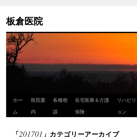
コ
ン
板倉医院
テ
ン
ツ
へ
ス
キ
ッ
プ
ホー
医院案
各種相
在宅医療＆介護
リハビリ
ム
内
談
保険
ョン
201701
「
」カテゴリーアーカイブ