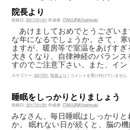
院長より
投稿日:
2017/01/01
作成者:
ITAKURAYoshiyuki
あけましておめでとうございま
な年になるでしょうか。さて、寒
ますが、暖房等で室温をあげすぎ
大きくなり、自律神経のバランス
すのでご注意下さい。また、イン
院
カテゴリー:
201701
,
院長より
|
コメントを受け付けていません
長
よ
り
睡眠をしっかりとりましょう
は
投稿日:
2017/01/01
作成者:
ITAKURAYoshiyuki
みなさん、毎日睡眠はしっかりと
か。 眠れない日が続くと、脳の