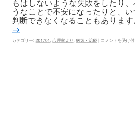
もはしないような失敗をしたり、
うなことで不安になったりと、い
判断できなくなることもあります
→
睡
カテゴリー:
201701
,
心理室より
,
病気・治療
|
コメントを受け付
眠
を
し
っ
か
り
と
り
ま
し
ょ
う
は