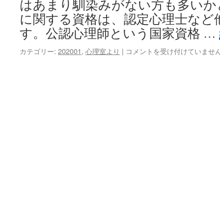
はあまり馴染みがない方も多いか
に関する資格は、認定心理士など
す。公認心理師という国家資格 …
公
カテゴリー:
202001
,
心理室より
|
コメントを受け付けていませ
認
心
理
師
は