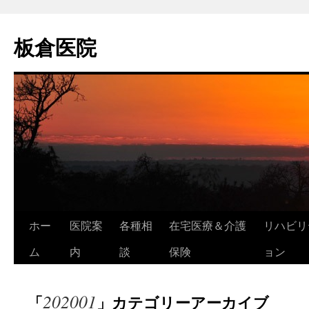
コ
ン
板倉医院
テ
ン
ツ
へ
ス
キ
ッ
プ
ホー
医院案
各種相
在宅医療＆介護
リハビリ
ム
内
談
保険
ョン
202001
「
」カテゴリーアーカイブ