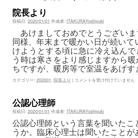
院長より
投稿日:
2020/01/01
作成者:
ITAKURAYoshiyuki
あけましておめでとうございま
同様、年末まで暖かい日が続いて
けようとする頃に急に冷え込んで
う時は寒さをより感じますから暖
ちですが、暖房等で室温をあげす
院
カテゴリー:
202001
,
院長より
|
コメントを受け付けていません
長
よ
り
公認心理師
は
投稿日:
2020/01/01
作成者:
ITAKURAYoshiyuki
公認心理師という言葉を聞いたこ
うか。臨床心理士は聞いたことが