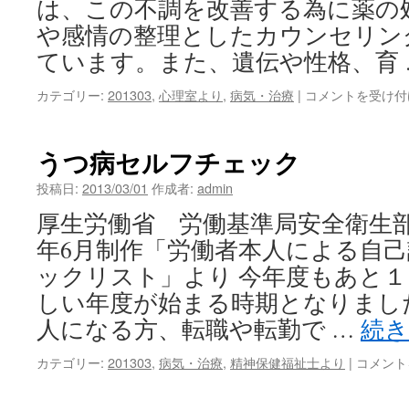
は、この不調を改善する為に薬の
や感情の整理としたカウンセリン
ています。また、遺伝や性格、育
精
カテゴリー:
201303
,
心理室より
,
病気・治療
|
コメントを受け付
神
科
の
うつ病セルフチェック
病
気
投稿日:
2013/03/01
作成者:
admin
の
厚生労働省 労働基準局安全衛生部
特
徴
年6月制作「労働者本人による自
は
ックリスト」より 今年度もあと
しい年度が始まる時期となりまし
人になる方、転職や転勤で …
続
う
カテゴリー:
201303
,
病気・治療
,
精神保健福祉士より
|
コメント
つ
病