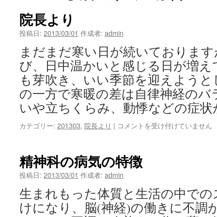
院長より
投稿日:
2013/03/01
作成者:
admin
まだまだ寒い日が続いております
び、日中温かいと感じる日が増え
も芽吹き、いい季節を迎えようと
の一方で寒暖の差は自律神経のバ
いや立ちくらみ、動悸などの症状
院
カテゴリー:
201303
,
院長より
|
コメントを受け付けていません
長
よ
り
精神科の病気の特徴
は
投稿日:
2013/03/01
作成者:
admin
生まれもった体質と生活の中での
けになり、脳(神経)の働きに不調