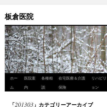
コ
ン
板倉医院
テ
ン
ツ
へ
ス
キ
ッ
プ
ホー
医院案
各種相
在宅医療＆介護
リハビリ
ム
内
談
保険
ョン
201303
「
」カテゴリーアーカイブ