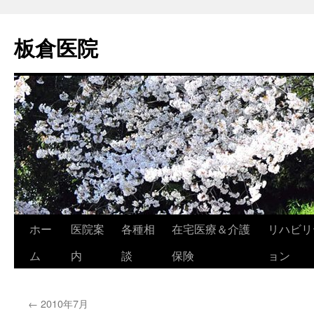
コ
ン
板倉医院
テ
ン
ツ
へ
ス
キ
ッ
プ
ホー
医院案
各種相
在宅医療＆介護
リハビリ
ム
内
談
保険
ョン
←
2010年7月