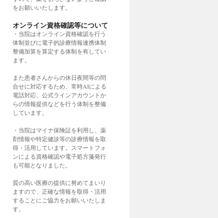
をお願いいたします。
オンライン資格確認等について
・当院はオンライン資格確認を行う
体制並びに電子的診療情報連携体制
整備加算を算定する体制を有してい
ます。
また患者さんからの休日夜間等の問
合せに対応するため、常時AIによる
電話対応、公式ラインアカウントか
らの情報提供などを行う体制を整備
しています。
・当院はマイナ保険証を利用し、薬
剤情報や特定健診等の診療情報を取
得・活用しています。スマートフォ
ンによる資格確認や電子処方箋発行
も可能となりました。
質の高い医療の提供に努めてまいり
ますので、正確な情報を取得・活用
することにご協力をお願いいたしま
す。