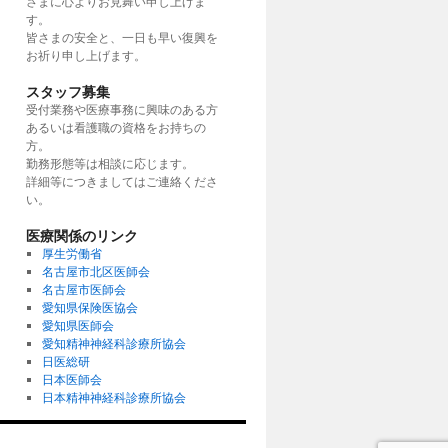
さまに心よりお見舞い申し上げま
す。
皆さまの安全と、一日も早い復興を
お祈り申し上げます。
スタッフ募集
受付業務や医療事務に興味のある方
あるいは看護職の資格をお持ちの
方。
勤務形態等は相談に応じます。
詳細等につきましてはご連絡くださ
い。
医療関係のリンク
厚生労働省
名古屋市北区医師会
名古屋市医師会
愛知県保険医協会
愛知県医師会
愛知精神神経科診療所協会
日医総研
日本医師会
日本精神神経科診療所協会