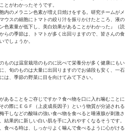
ことがわかったそうです。
胞内のメラニン色素が増え日焼けをする。研究チームがメ
マウスの細胞にトマトの絞り汁を振りかけたところ、液の
ン色素量が低下し、美白効果があることがわかった』（読
からの季節は、トマトが多く出回りますので、皆さんの食
いでしょうか。
のものは温室栽培のものに比べて栄養分が多く健康にもい
に、旬のものは大量に出回りますのでお値段も安く、一石
には、季節の野菜に目を向けてみて下さい。
があることをご存じですか？食べ物を口に入れ噛むことに
その際にＥＧＦ（上皮成長因子）という物質が分泌される
梅干しなどの酸味の強い食べ物を食べると唾液腺が刺激さ
、結果的に新しい白い肌を手に入れやすくなるそうです。
、食べる時は、しっかりよく噛んで食べるように心がける