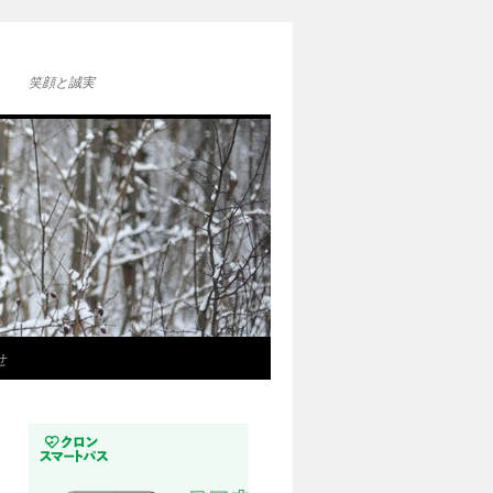
笑顔と誠実
せ