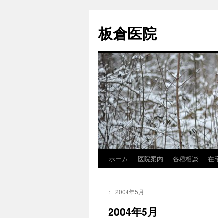
コ
ン
板倉医院
テ
ン
ツ
へ
ス
キ
ッ
プ
ホーム
医院案内
各種相談
在
←
2004年5月
2004年5月