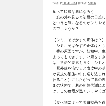
投稿日:
2004/05/14
作成者:
admin
食べて綺麗な肌になろう
窓の外を見ると初夏の日差し
というと気になるのがシミやそ
のでしょうか？
【シミ、そばかすの正体は？】
シミ、そばかすの正体はとも
一番の原因ですが、妊娠中、生
よってもできます。25歳をす
は、遺伝的要素も強く、シミと
紫外線を浴びると表皮中の基
が表皮の細胞の中に送り込まれ
わること）にしたがって肌の表
まの状態で、肌の新陳代謝によ
は、この色素が黒くシミやそば
【食べ物によって美白効果を得