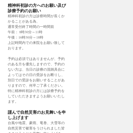
精神科初診の方へのお願い及び
診療予約のお願い
精神科初診の方は診察時間が長くか
かることがある為、
通常受付終了時間の一時間前
午前： 8時30分～11時
午後：16時30分～18時
上記時間内での来院をお願い致して
おります。
予約は必須ではありませんが、予約
のある方を優先しますので、予約の
ない方は、当日の診療の混雑具合に
よってはその日の受診をお断りし、
別日での受診をお願いすることがあ
りますので、何卒ご了承ください。
特に精神科初診の方には診療予約を
していただきますようお願いいたし
ます。
謹んで自然災害のお見舞いを申
し上げます
台風や地震、豪雨、竜巻、大雪等の
自然災害で被害をうけられました皆