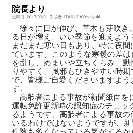
院長より
投稿日:
2017/03/01
作成者:
ITAKURAYoshiyuki
徐々に日が伸び、草木も芽吹き
る日が増え、いい季節を迎えよう
まだまだ寒い日もあり、特に夜間
ています。このような寒暖の差は
を乱し、めまいや立ちくらみ、動
りやすく、風邪もひきやすい時期
で、皆様ご自愛くださいますよう
す。
高齢者による事故が新聞紙面を
運転免許更新時の認知症のチェッ
るようです。高齢者による事故の
いるわけではないようですが、新
件数も多くなっている気がするか