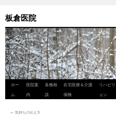
コ
ン
板倉医院
テ
ン
ツ
へ
ス
キ
ッ
プ
ホー
医院案
各種相
在宅医療＆介護
リハビリ
ム
内
談
保険
ョン
←
気持ちの伝え方