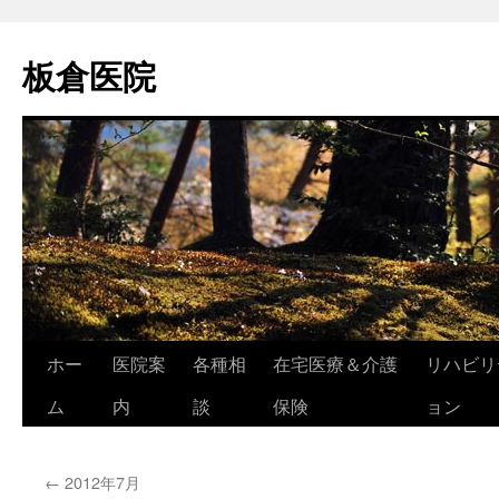
コ
ン
板倉医院
テ
ン
ツ
へ
ス
キ
ッ
プ
ホー
医院案
各種相
在宅医療＆介護
リハビリ
ム
内
談
保険
ョン
←
2012年7月