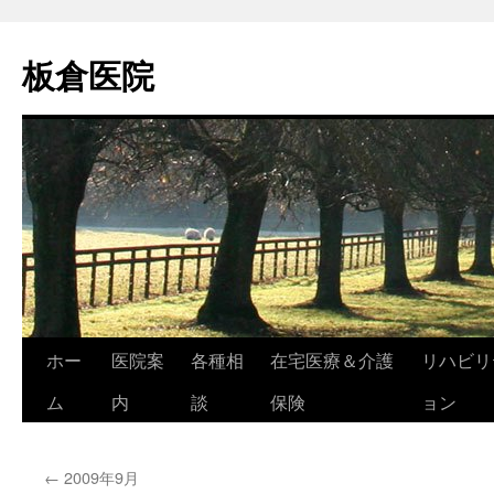
コ
ン
板倉医院
テ
ン
ツ
へ
ス
キ
ッ
プ
ホー
医院案
各種相
在宅医療＆介護
リハビリ
ム
内
談
保険
ョン
←
2009年9月