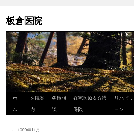
コ
ン
板倉医院
テ
ン
ツ
へ
ス
キ
ッ
プ
ホー
医院案
各種相
在宅医療＆介護
リハビリ
ム
内
談
保険
ョン
←
1999年11月