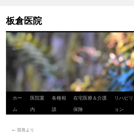
コ
ン
板倉医院
テ
ン
ツ
へ
ス
キ
ッ
プ
ホー
医院案
各種相
在宅医療＆介護
リハビリ
ム
内
談
保険
ョン
←
院長より