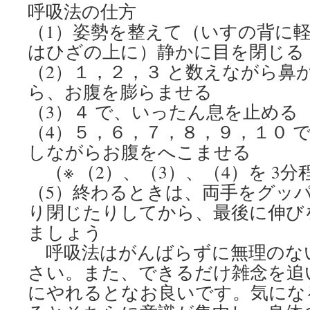
呼吸法の仕方
（1）姿勢を整えて（いすの背に
はひざの上に）静かに目を閉じる
（2）１，２，３ と数えながら鼻
ら、お腹を膨らませる
（3）４ で、いったん息を止める
（4）５，６，７，８，９，１０ 
しながらお腹をへこませる
（※ （2）、（3）、（4）を 3
（5）終わるときは、両手をグッパ
り閉じたりしてから、最後に伸び
ましょう
呼吸法はがんばらずに無理のな
さい。また、できるだけ雑念を追
にやれるとなお良いです。気にな