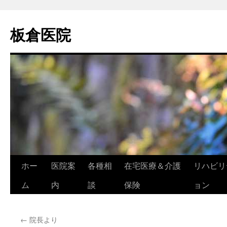
コ
ン
板倉医院
テ
ン
ツ
へ
ス
キ
ッ
プ
ホー
医院案
各種相
在宅医療＆介護
リハビリ
ム
内
談
保険
ョン
←
院長より