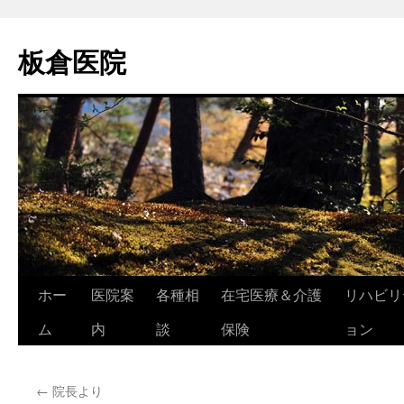
コ
ン
板倉医院
テ
ン
ツ
へ
ス
キ
ッ
プ
ホー
医院案
各種相
在宅医療＆介護
リハビリ
ム
内
談
保険
ョン
←
院長より