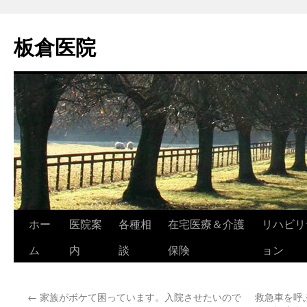
コ
ン
板倉医院
テ
ン
ツ
へ
ス
キ
ッ
プ
ホー
医院案
各種相
在宅医療＆介護
リハビリ
ム
内
談
保険
ョン
←
家族がボケて困っています。入院させたいので
救急車を呼