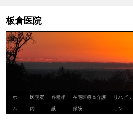
コ
ン
板倉医院
テ
ン
ツ
へ
ス
キ
ッ
プ
ホー
医院案
各種相
在宅医療＆介護
リハビリ
ム
内
談
保険
ョン