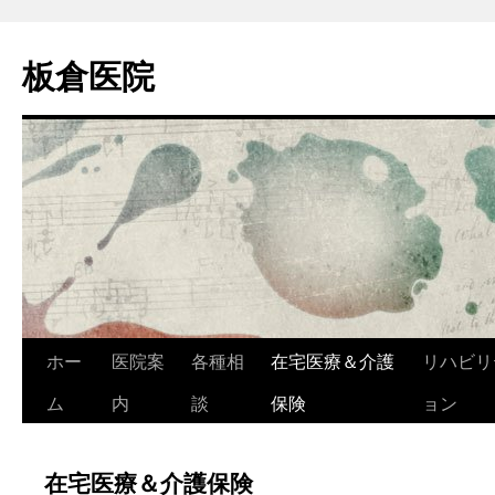
コ
ン
板倉医院
テ
ン
ツ
へ
ス
キ
ッ
プ
ホー
医院案
各種相
在宅医療＆介護
リハビリ
ム
内
談
保険
ョン
在宅医療＆介護保険