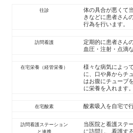
体の具合が悪くて
往診
きなどに患者さん
行為を行います。
定期的に患者さん
訪問看護
血圧・注射・点滴
様々な病気によっ
在宅栄養（経管栄養）
に、口や鼻からチ
はお腹にチューブ
に栄養を入れます
酸素吸入を自宅で
在宅酸素
当医院と看護ステ
訪問看護ステーション
に訪問し、看護す
と連携